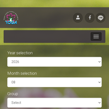
Toggle
navigati
Year selection
Month selection
Group