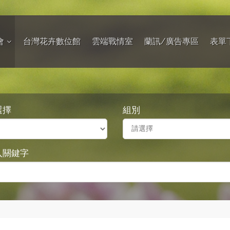
會
台灣花卉數位館
雲端戰情室
蘭訊/廣告專區
表單
選擇
組別
入關鍵字