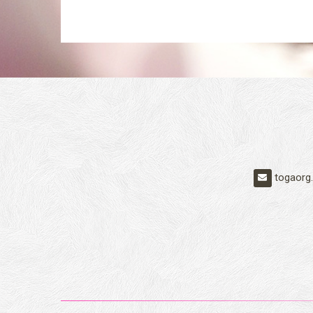
togaorg