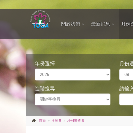
關於我們
最新消息
月例
年份選擇
月份
進階搜尋
請輸
首頁
月例會
月例審查會