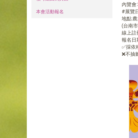
內覽會:3
#展覽日期
本會活動報名
地點:
(台南市
線上註
報名日
✅採依
❌不抽