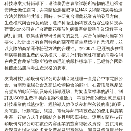
科技專案支持輔導下，邀請農委會農業試驗所植物病理組張清
安博士擔任顧問，與荷蘭檢測權威單位NAK取得蘭花病毒檢測
方法與標準的共識；同時，在研究台灣蘭花業者的發展方向、
生產模式與合作意願後，選擇科隆生物科技及台霖生物科技與
荷蘭Sion公司進行台荷蘭花種苗無病毒產銷標準作業流程平台
試行計劃。收集產官學研各面向的意見，綜合荷蘭廠商顧客的
要求，設計出具有台灣特色的蘭花種苗生產標準作業流程，並
以實際的商業運作驗證方法的合理性。在2007年已經初步獲得
無病毒種苗生產的成功模式，按月外銷數萬株種苗的病毒檢測
在農委會農業試驗所植物病理組的嚴格標準下，已經符合國際
種苗產品無病毒生產規格的要求。
友蘭科技行銷股份有限公司郝岫音總經理一直是台中市電腦公
會、台南縣電腦公會及高雄軟體協會的顧問。在資訊服務產業
有豐富的顧問諮詢及廠商輔導經驗。對於產業標準的設計、制
訂及ISO等生產準則的推動不遺餘力。科技行銷的概念就是運用
科技產業的成熟技術、經驗導入數位落差相對落後的產(農)業，
將電腦、行動電話、網路、電玩等熱門科技產品的使用與農業
生產、行銷方式作創新結合並且與國際接軌。運用友蘭科技行
銷股份有限公司在數位內容產業的豐富經驗及資源，提供消費
者深度市場區隔的多元化產品及消費經驗。態度及價值觀是我