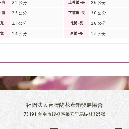
2.1 公分
2.6 公分
-寬
上萼瓣-長
2.5 公分
3.0 公分
-寬
下萼瓣-長
2.1 公分
2.8 公分
-寬
花瓣-長
1.4 公分
1.5 公分
-寬
唇瓣-長
社團法人台灣蘭花產銷發展協會
73191 台南市後壁區長安里烏樹林325號