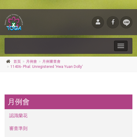
Toggle
navigati
首頁
月例會
月例審查會
11406- Phal. Unregistered 'Hwa Yuan Dolly'
月例會
認識蘭花
審查準則