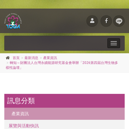
Toggle
navigati
首頁
最新消息
產業資訊
轉知～財團法人台灣永續能源研究基金會舉辦「2026第四屆台灣生物多
樣性論壇」
訊息分類
產業資訊
展覽與活動快訊