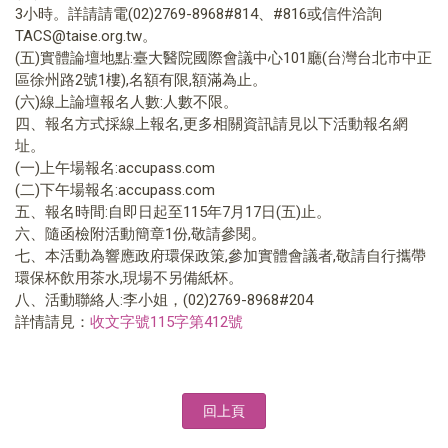
3小時。詳請請電(02)2769-8968#814、#816或信件洽詢
TACS@taise.org.tw。
(五)實體論壇地點:臺大醫院國際會議中心101廳(台灣台北市中正
區徐州路2號1樓),名額有限,額滿為止。
(六)線上論壇報名人數:人數不限。
四、報名方式採線上報名,更多相關資訊請見以下活動報名網
址。
(一)上午場報名:accupass.com
(二)下午場報名:accupass.com
五、報名時間:自即日起至115年7月17日(五)止。
六、隨函檢附活動簡章1份,敬請參閱。
七、本活動為響應政府環保政策,參加實體會議者,敬請自行攜帶
環保杯飲用茶水,現場不另備紙杯。
八、活動聯絡人:李小姐，(02)2769-8968#204
詳情請見：
收文字號115字第412號
回上頁