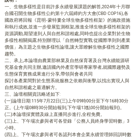
一、生物多樣性是目前許多永續發展課題的解答,2024年十月聯
合國召開生物多樣性公約第十六屆締約方大會(CBD COP16),各
國政府將回報《昆明-蒙特婁全球生物多樣性框架》的施政措施
和執行成效,並進一步發展監測框架,推進全球生物多樣性框架的
資源調動,期望達到人與自然和諧相處,同時也提出企業對於生物
多樣性相關揭露,特別辦理以「自然轉型實戰:從國際準則到產業
價值」為主題之生物多樣性論壇,讓大眾瞭解生物多樣性之國際
趨勢。
二、承上,本論壇由農業部林業及自然保育署及台灣永續能源研
究基金會共同主辦,邀請國內外產官學研專家學者,就國際趨勢及
生態保育實務成果進行分享,帶領與會者共同
探討各產業間對於生態系統服務之依賴與衝擊,以找出實現人與
自然和諧相處之最適解方。
三、論壇相關資訊略述如下:
(一)論壇日期:115年7月22日(三)上午09時00分至下午16時30分
正。(上午場08時30分開始報到,下午場13點00分開始報到)。
(二)本論壇採實體及線上直播同步進行,全程免費。
(三)上、下午場次參與者可各登錄「公務人員終身學習時數」3
小時。
(四)上、下午場次參與者可各認列本會企業永續管理師回訓時數