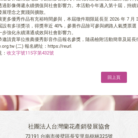
透過影像傳遞永續價值與社會影響力。本活動今年邁入第十屆，持續
發展理念之實踐與擴散。
更多優秀作品有充裕時間參與，本屆徵件期限延長至 2026 年 7 月 
屆設有多項獎項，得獎率近 40%，參賽作品除可參與網路人氣獎票
一步強化永續溝通成效與社會影響力。
摯邀請貴單位推薦優秀影音作品報名參獎，隨函檢附活動簡章及延長徵件
se.org.tw (二) 報名網址：https://reurl.
見：
收文字號115字第432號
回上頁
社團法人台灣蘭花產銷發展協會
73191 台南市後壁區長安里烏樹林325號