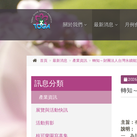
關於我們
最新消息
月例
首頁
最新消息
產業資訊
轉知～財團法人台灣永續能
2026
訊息分類
轉知
產業資訊
展覽與活動快訊
主旨：
活動剪影
說明：
核可蘭園寫真集
一、為