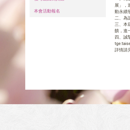
展」，
本會活動報名
動永續
二、為讓
三、本
饋，進
四、誠
tge.tai
詳情請